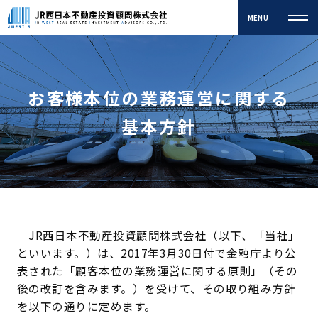
MENU
お客様本位の業務運営に関する
ご挨拶
企業理念
基本方針
Message
Corporate Philosophy
行動指針
会社概要
Behavioral Guidelines
Company Profile
組織図
アクセス
JR西日本不動産投資顧問株式会社（以下、「当社」
といいます。）は、2017年3月30日付で金融庁より公
Organization Chart
Access
表された「顧客本位の業務運営に関する原則」（その
後の改訂を含みます。）を受けて、その取り組み方針
を以下の通りに定めます。