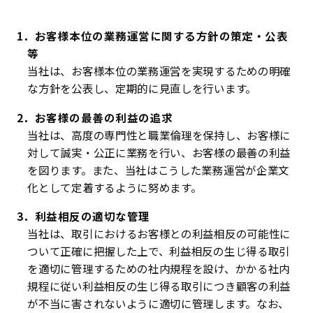
お問合せ
ご利用上の注意
1．お客様本位の業務運営に関する方針の策定・公表
（著作権、免責事項、リンク、利用環境等について）
等
当社は、お客様本位の業務運営を実現するための明確
個人情報の取扱いに関する基本方針
な方針を公表し、定期的に見直しを行います。
反社会的勢力に対する基本方針
2．お客様の最善の利益の追求
お客様本位の業務運営に対する基本方針
当社は、高度の専門性と職業倫理を保持し、お客様に
対して誠実・公正に業務を行い、お客様の最善の利益
を図ります。また、当社はこうした業務運営が企業文
化として定着するように努めます。
3．利益相反の適切な管理
当社は、取引におけるお客様との利益相反の可能性に
ついて正確に把握した上で、利益相反の生じ得る取引
を適切に管理するための社内規程を設け、かかる社内
規程に従い利益相反の生じ得る取引につき顧客の利益
が不当に害されないように適切に管理します。なお、