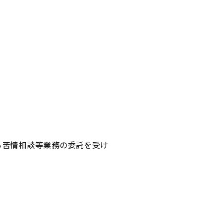
針
al Guidelines
ス
ら苦情相談等業務の委託を受け
する基本方針